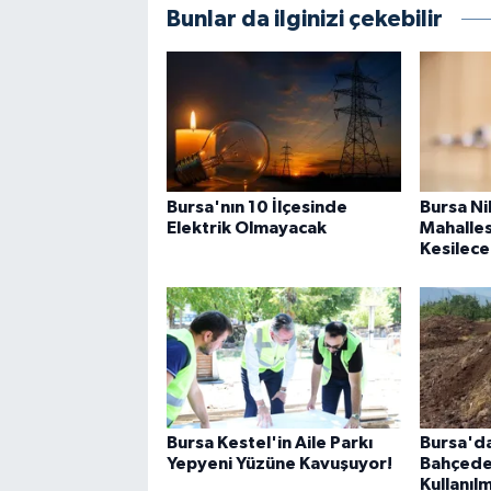
Bunlar da ilginizi çekebilir
Bursa'nın 10 İlçesinde
Bursa Ni
Elektrik Olmayacak
Mahalles
Kesilece
Bursa Kestel'in Aile Parkı
Bursa'd
Yepyeni Yüzüne Kavuşuyor!
Bahçede
Kullanıl