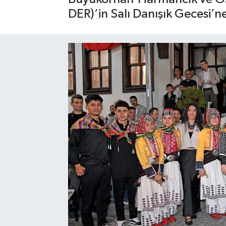
DER)’in Salı Danışık Gecesi’ne
Sağlık
Siyaset
Spor
Türkiye
Video Galeri