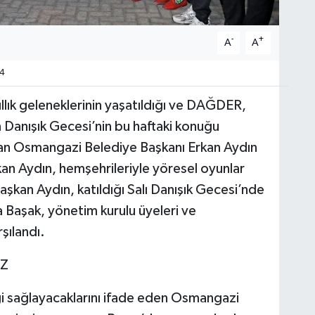
-
+
A
A
4
llık geleneklerinin yaşatıldığı ve DAĞDER,
 Danışık Gecesi’nin bu haftaki konuğu
an Osmangazi Belediye Başkanı Erkan Aydın
kan Aydın, hemşehrileriyle yöresel oyunlar
şkan Aydın, katıldığı Salı Danışık Gecesi’nde
aşak, yönetim kurulu üyeleri ve
şılandı.
İZ
 sağlayacaklarını ifade eden Osmangazi