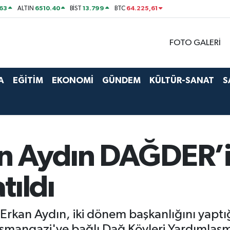
63
6510.40
13.799
64.225,61
ALTIN
BİST
BTC
FOTO GALERİ
A
EĞİTİM
EKONOMİ
GÜNDEM
KÜLTÜR-SANAT
S
n Aydın DAĞDER’i
tıldı
rkan Aydın, iki dönem başkanlığını yaptığ
angazi'ye bağlı Dağ Köyleri Yardımlaşm