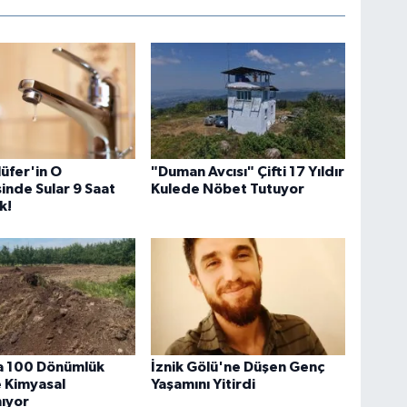
lüfer'in O
"Duman Avcısı" Çifti 17 Yıldır
inde Sular 9 Saat
Kulede Nöbet Tutuyor
k!
a 100 Dönümlük
İznik Gölü'ne Düşen Genç
 Kimyasal
Yaşamını Yitirdi
mıyor