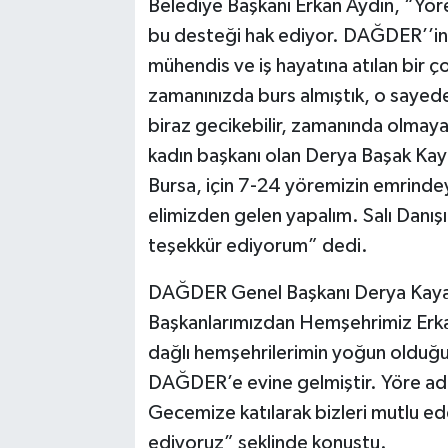
Belediye Başkanı Erkan Aydın, “Yör
bu desteği hak ediyor. DAĞDER’’in 
mühendis ve iş hayatına atılan bir çok
zamanınızda burs almıştık, o sayede
biraz gecikebilir, zamanında olmaya
kadın başkanı olan Derya Başak Ka
Bursa, için 7-24 yöremizin emrindey
elimizden gelen yapalım. Salı Danış
teşekkür ediyorum” dedi.
DAĞDER Genel Başkanı Derya Kaya
Başkanlarımızdan Hemşehrimiz Erka
dağlı hemşehrilerimin yoğun olduğu
DAĞDER’e evine gelmiştir. Yöre adın
Gecemize katılarak bizleri mutlu e
ediyoruz” şeklinde konuştu.