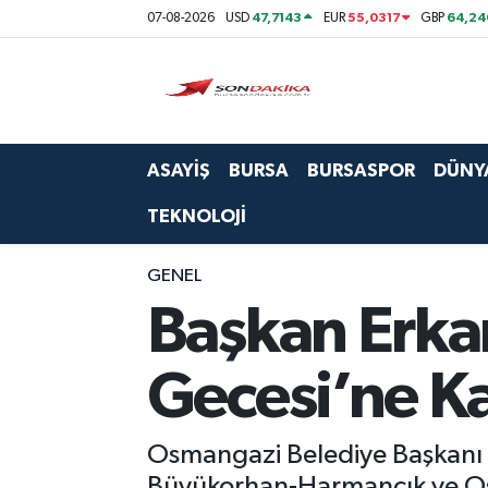
47,7143
55,0317
64,24
07-08-2026
USD
EUR
GBP
Asayiş
Bursa
ASAYİŞ
BURSA
BURSASPOR
DÜNY
Dünya
TEKNOLOJİ
Ekonomi
GENEL
Foto Galeri
Başkan Erka
Genel
Gecesi’ne Ka
Gündem
Osmangazi Belediye Başkanı E
Magazin
Büyükorhan-Harmancık ve Osm