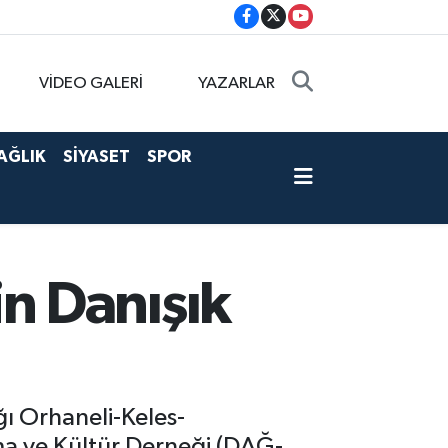
VİDEO GALERİ
YAZARLAR
AĞLIK
SİYASET
SPOR
n Danışık
ı Orhaneli-Keles-
a ve Kültür Derneği (DAĞ-