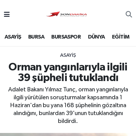
Asayiş
ASAYİŞ
BURSA
BURSASPOR
DÜNYA
EĞİTİM
Bursa
Dünya
ASAYİŞ
Orman yangınlarıyla ilgili
Ekonomi
39 şüpheli tutuklandı
Foto Galeri
Adalet Bakanı Yılmaz Tunç, orman yangınlarıyla
ilgili yürütülen soruşturmalar kapsamında 1
Genel
Haziran'dan bu yana 168 şüphelinin gözaltına
alındığını, bunlardan 39'unun tutuklandığını
Gündem
bildirdi.
Magazin