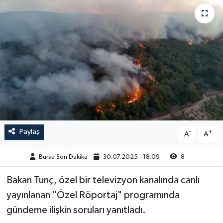
Sağlık
Siyaset
Spor
Türkiye
Video Galeri
Paylaş
-
+
A
A
Bursa Son Dakika
30.07.2025 - 18:09
8
Bakan Tunç, özel bir televizyon kanalında canlı
yayınlanan "Özel Röportaj" programında
gündeme ilişkin soruları yanıtladı.