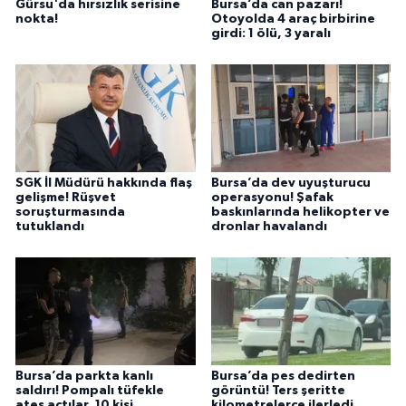
Gürsu'da hırsızlık serisine
Bursa’da can pazarı!
nokta!
Otoyolda 4 araç birbirine
girdi: 1 ölü, 3 yaralı
SGK İl Müdürü hakkında flaş
Bursa’da dev uyuşturucu
gelişme! Rüşvet
operasyonu! Şafak
soruşturmasında
baskınlarında helikopter ve
tutuklandı
dronlar havalandı
Bursa’da parkta kanlı
Bursa’da pes dedirten
saldırı! Pompalı tüfekle
görüntü! Ters şeritte
ateş açtılar, 10 kişi
kilometrelerce ilerledi