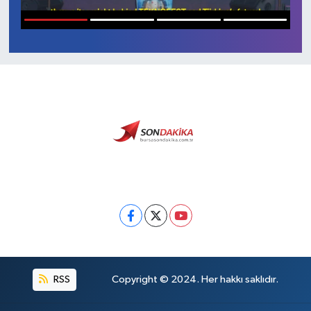
Sağlık
1
2
3
4
Siyaset
Spor
Türkiye
Video Galeri
RSS
Copyright © 2024. Her hakkı saklıdır.