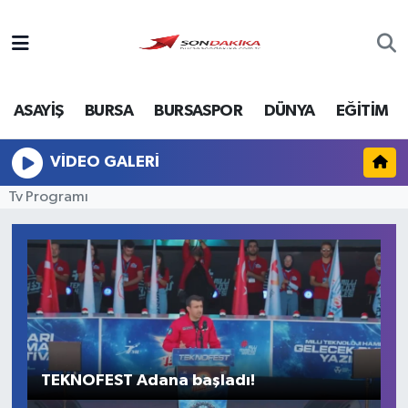
Asayiş
ASAYİŞ
BURSA
BURSASPOR
DÜNYA
EĞİTİM
Bursa
Dünya
VIDEO GALERI
Tv Programı
Ekonomi
Foto Galeri
Genel
Gündem
TEKNOFEST Adana başladı!
B
Magazin