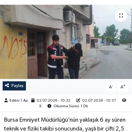
Sağlık
Siyaset
Spor
Türkiye
Video Galeri
Paylaş
-
+
A
A
Editör 1 Aa
02.07.2026 - 10:32
02.07.2026 - 10:37
9
Okunma Süresi: 1 Dk
Bursa Emniyet Müdürlüğü’nün yaklaşık 6 ay süren
teknik ve fiziki takibi sonucunda, yaşlı bir çifti 2,5