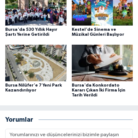
Bursa'da 530 Yıllık Hayır
Kestel'de Sinema ve
Şartı Yerine Getirildi
Müzikal Günleri Başlıyor
Bursa Nilüfer'e 7 Yeni Park
Bursa'da Konkordato
Kazandırılıyor
Kararı Çıkan İki Firma İçin
Tarih Verildi
Yorumlar