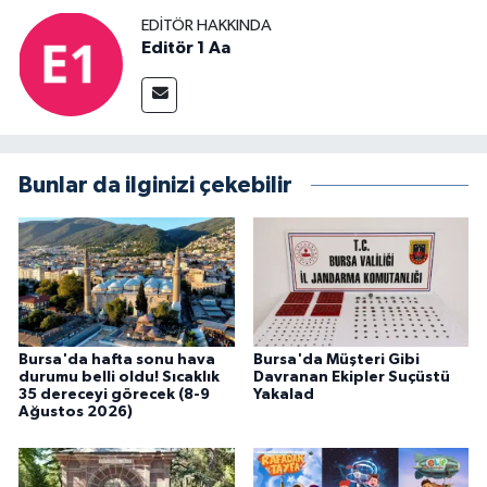
EDITÖR HAKKINDA
Editör 1 Aa
Bunlar da ilginizi çekebilir
Bursa'da hafta sonu hava
Bursa'da Müşteri Gibi
durumu belli oldu! Sıcaklık
Davranan Ekipler Suçüstü
35 dereceyi görecek (8-9
Yakalad
Ağustos 2026)