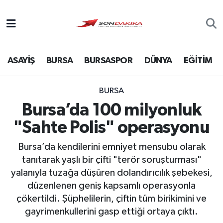
Asayiş
ASAYİŞ
BURSA
BURSASPOR
DÜNYA
EĞİTİM
Bursa
Dünya
BURSA
Bursa’da 100 milyonluk
Ekonomi
"Sahte Polis" operasyonu
Foto Galeri
Bursa’da kendilerini emniyet mensubu olarak
tanıtarak yaşlı bir çifti "terör soruşturması"
Genel
yalanıyla tuzağa düşüren dolandırıcılık şebekesi,
düzenlenen geniş kapsamlı operasyonla
Gündem
çökertildi. Şüphelilerin, çiftin tüm birikimini ve
gayrimenkullerini gasp ettiği ortaya çıktı.
Magazin